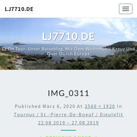
Skip
LJ7710.DE
Toggl
to
content
LJ7710.DE
LJ On Tour. Unser Reiseblog. Mit Dem Wohnmobil Kreuz Und
Quer Durch Europa
IMG_0311
Published
März 6, 2020
At
2560 × 1920
In
Tournus / St.-Pierre-De-Boeuf / Dieulefit
22.08.2019 – 27.08.2019