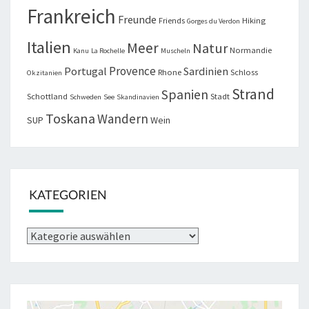
Frankreich
Freunde
Friends
Hiking
Gorges du Verdon
Italien
Meer
Natur
Normandie
Kanu
La Rochelle
Muscheln
Provence
Portugal
Sardinien
Rhone
Schloss
Okzitanien
Strand
Spanien
Schottland
Stadt
Schweden
See
Skandinavien
Toskana
Wandern
SUP
Wein
KATEGORIEN
Kategorien