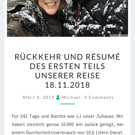
RÜCKKEHR
RÜCKKEHR UND RÉ­SU­MÉ
UND
DES ERSTEN TEILS
RÉ­
UNSERER REISE
SU­
MÉ
18.11.2018
DES
COMMENTS
März 3, 2019
Michael
3 Comments
ERSTEN
TEILS
UNSERER
Für 242 Tage und Nächte war LJ unser Zuhause. Wir
REISE
haben ziemlich genau 16.000 km zurück gelegt, bei
18.11.2018
einem Durchschnittsverbrauch von 10,6 Litern Diesel.