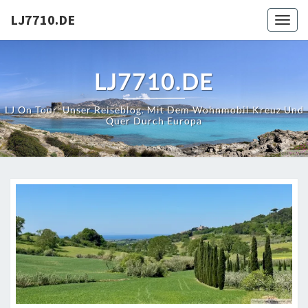
Skip
LJ7710.DE
Toggl
to
content
LJ7710.DE
LJ On Tour. Unser Reiseblog. Mit Dem Wohnmobil Kreuz Und
Quer Durch Europa