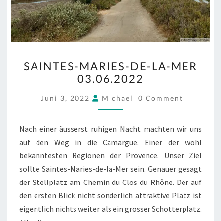
SAINTES-
SAINTES-MARIES-DE-LA-MER
MARIES-
03.06.2022
DE-
LA-
COMMENTS
Juni 3, 2022
Michael
0 Comment
MER
03.06.2022
Nach einer äusserst ruhigen Nacht machten wir uns
auf den Weg in die Camargue. Einer der wohl
bekanntesten Regionen der Provence. Unser Ziel
sollte Saintes-Maries-de-la-Mer sein. Genauer gesagt
der Stellplatz am Chemin du Clos du Rhône. Der auf
den ersten Blick nicht sonderlich attraktive Platz ist
eigentlich nichts weiter als ein grosser Schotterplatz.