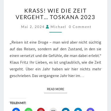
KRASS!
KRASS! WIE DIE ZEIT
WIE
VERGEHT… TOSKANA 2023
DIE
ZEIT
COMMENTS
Mai 2, 2024
Michael
0 Comment
VERGEHT…
TOSKANA
„Reisen ist eine Droge – man wird aber nicht süchtig
2023
auf das Reisen, sondern auf den Zustand, in den sie
einen versetzt und die Gefühle, die man dabei erlebt.“
Klaus Fritz Ihr Lieben, es ist unglaublich, wie die Zeit
vergeht. Über ein Jahr haben wir hier nichts mehr
geschrieben. Das vergangene Jahr hier im…
READ MORE
READ MORE
TEILEN MIT: