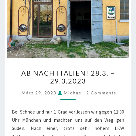
AB
AB NACH ITALIEN! 28.3. –
NACH
29.3.2023
ITALIEN!
28.3.
COMMENTS
März 29, 2023
Michael
2 Comments
–
29.3.2023
Bei Schnee und nur 1 Grad verliessen wir gegen 11:30
Uhr München und machten uns auf den Weg gen
Süden. Nach einer, trotz sehr hohem LKW