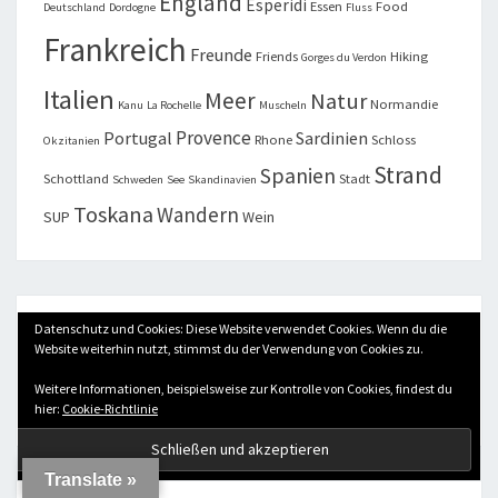
England
Esperidi
Essen
Food
Deutschland
Dordogne
Fluss
Frankreich
Freunde
Friends
Hiking
Gorges du Verdon
Italien
Meer
Natur
Normandie
Kanu
La Rochelle
Muscheln
Provence
Portugal
Sardinien
Rhone
Schloss
Okzitanien
Strand
Spanien
Schottland
Stadt
Schweden
See
Skandinavien
Toskana
Wandern
SUP
Wein
Datenschutz und Cookies: Diese Website verwendet Cookies. Wenn du die
KATEGORIEN
Website weiterhin nutzt, stimmst du der Verwendung von Cookies zu.
Weitere Informationen, beispielsweise zur Kontrolle von Cookies, findest du
Kategorien
hier:
Cookie-Richtlinie
Translate »