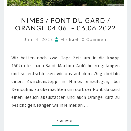
NIMES
NIMES / PONT DU GARD /
/
ORANGE 04.06. – 06.06.2022
PONT
DU
COMMENTS
Juni 4, 2022
Michael
0 Comment
GARD
/
Wir hatten noch zwei Tage Zeit um in die knapp
ORANGE
150km bis nach Saint-Martin-d’Ardèche zu gelangen
04.06.
und so entschlossen wir uns auf dem Weg dorthin
–
einen Zwischenstopp in Nimes einzulegen, bei
06.06.2022
Remoulins zu übernachten um dort der Pont du Gard
einen Besuch abzustatten und auch Orange kurz zu
besichtigen. Fangen wir in Nimes an:…
READ MORE
READ MORE