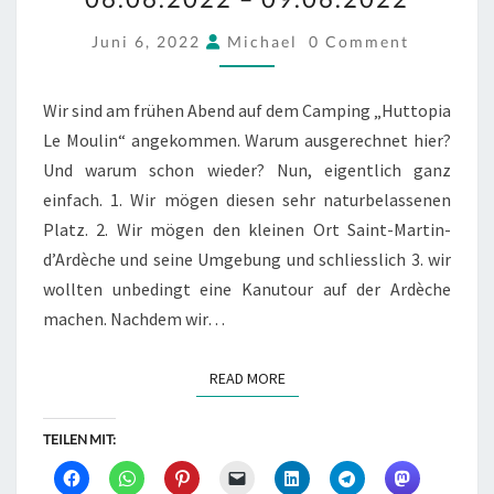
D’ARDÈCHE
06.06.2022
COMMENTS
Juni 6, 2022
Michael
0 Comment
–
09.06.2022
Wir sind am frühen Abend auf dem Camping „Huttopia
Le Moulin“ angekommen. Warum ausgerechnet hier?
Und warum schon wieder? Nun, eigentlich ganz
einfach. 1. Wir mögen diesen sehr naturbelassenen
Platz. 2. Wir mögen den kleinen Ort Saint-Martin-
d’Ardèche und seine Umgebung und schliesslich 3. wir
wollten unbedingt eine Kanutour auf der Ardèche
machen. Nachdem wir…
READ MORE
READ MORE
TEILEN MIT: