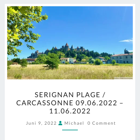
SERIGNAN
SERIGNAN PLAGE /
PLAGE
CARCASSONNE 09.06.2022 –
/
11.06.2022
CARCASSONNE
09.06.2022
COMMENTS
Juni 9, 2022
Michael
0 Comment
–
11.06.2022