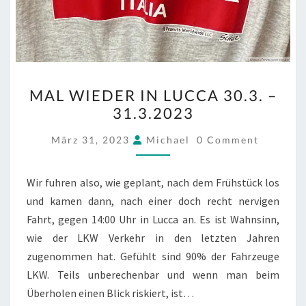
MAL
MAL WIEDER IN LUCCA 30.3. –
WIEDER
31.3.2023
IN
LUCCA
COMMENTS
März 31, 2023
Michael
0 Comment
30.3.
–
Wir fuhren also, wie geplant, nach dem Frühstück los
31.3.2023
und kamen dann, nach einer doch recht nervigen
Fahrt, gegen 14:00 Uhr in Lucca an. Es ist Wahnsinn,
wie der LKW Verkehr in den letzten Jahren
zugenommen hat. Gefühlt sind 90% der Fahrzeuge
LKW. Teils unberechenbar und wenn man beim
Überholen einen Blick riskiert, ist…