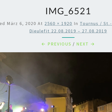
IMG_6521
hed
März 6, 2020
At
2560 × 1920
In
Tournus / St.
Dieulefit 22.08.2019 – 27.08.2019
← PREVIOUS
/
NEXT →