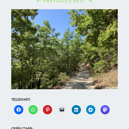
← PREVIOUS
/
NEXT →
TEILEN MIT:
GEFÄLLT MIR: