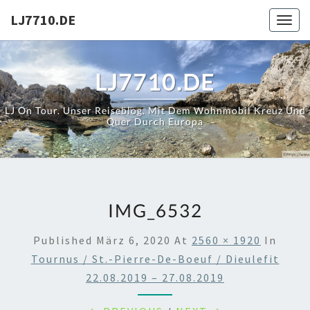
Skip
LJ7710.DE
Toggl
to
content
LJ7710.DE
LJ On Tour. Unser Reiseblog. Mit Dem Wohnmobil Kreuz Und
Quer Durch Europa
IMG_6532
Published
März 6, 2020
At
2560 × 1920
In
Tournus / St.-Pierre-De-Boeuf / Dieulefit
22.08.2019 – 27.08.2019