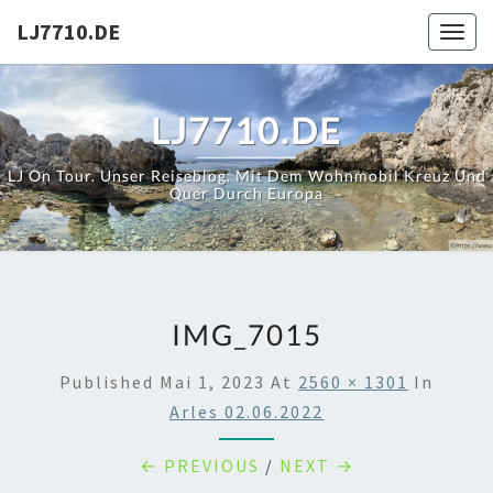
Skip
LJ7710.DE
Toggl
to
content
LJ7710.DE
LJ On Tour. Unser Reiseblog. Mit Dem Wohnmobil Kreuz Und
Quer Durch Europa
IMG_7015
Published
Mai 1, 2023
At
2560 × 1301
In
Arles 02.06.2022
← PREVIOUS
/
NEXT →