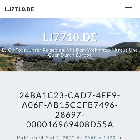
Skip
LJ7710.DE
Toggl
to
content
LJ7710.DE
LJ On Tour. Unser Reiseblog. Mit Dem Wohnmobil Kreuz Und
Quer Durch Europa
24BA1C23-CAD7-4FF9-
A06F-AB15CCFB7496-
28697-
000016969408D55A
Published
Mai 2, 2023
At
2560 × 1920
In