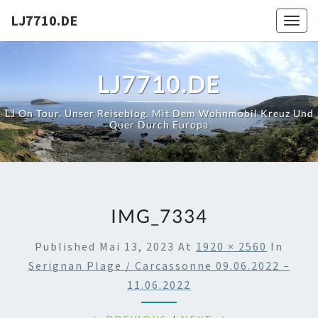
Skip
LJ7710.DE
Toggl
to
content
LJ7710.DE
LJ On Tour. Unser Reiseblog. Mit Dem Wohnmobil Kreuz Und
Quer Durch Europa
IMG_7334
Published
Mai 13, 2023
At
1920 × 2560
In
Serignan Plage / Carcassonne 09.06.2022 –
11.06.2022