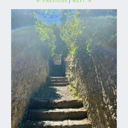
← PREVIOUS
/
NEXT →