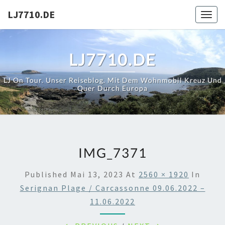
Skip
LJ7710.DE
Toggl
to
content
LJ7710.DE
LJ On Tour. Unser Reiseblog. Mit Dem Wohnmobil Kreuz Und
Quer Durch Europa
IMG_7371
Published
Mai 13, 2023
At
2560 × 1920
In
Serignan Plage / Carcassonne 09.06.2022 –
11.06.2022