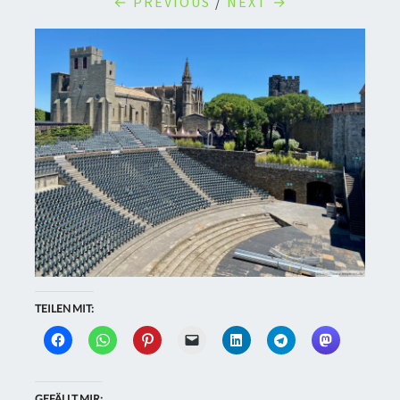
← PREVIOUS
/
NEXT →
TEILEN MIT:
GEFÄLLT MIR: