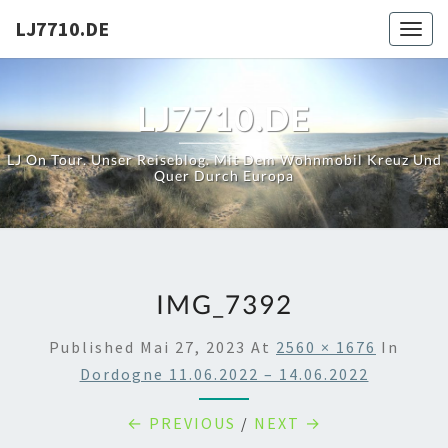
Skip
LJ7710.DE
Toggl
to
content
LJ7710.DE
LJ On Tour. Unser Reiseblog. Mit Dem Wohnmobil Kreuz Und
Quer Durch Europa
IMG_7392
Published
Mai 27, 2023
At
2560 × 1676
In
Dordogne 11.06.2022 – 14.06.2022
← PREVIOUS
/
NEXT →