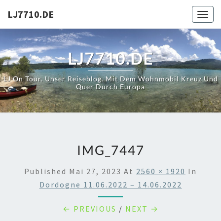
Skip
LJ7710.DE
Toggl
to
content
LJ7710.DE
LJ On Tour. Unser Reiseblog. Mit Dem Wohnmobil Kreuz Und
Quer Durch Europa
IMG_7447
Published
Mai 27, 2023
At
2560 × 1920
In
Dordogne 11.06.2022 – 14.06.2022
← PREVIOUS
/
NEXT →