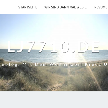
STARTSEITE
WIR SIND DANN MAL WEG…
RESUME 
LJ7710.DE
iseblog. Mit Dem Wohnmobil Kreuz 