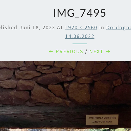
IMG_7495
blished
Juni 18, 2023
At
1920 × 2560
In
Dordogne
14.06.2022
← PREVIOUS
/
NEXT →