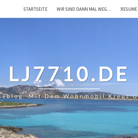
STARTSEITE
WIR SIND DANN MAL WEG…
RESUME 
LJ7710.DE
iseblog. Mit Dem Wohnmobil Kreuz 