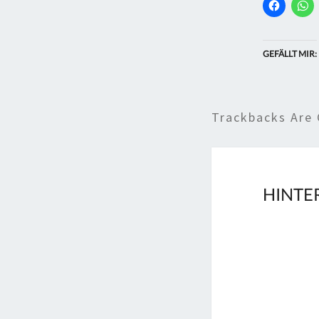
GEFÄLLT MIR:
Trackbacks Are 
HINTE