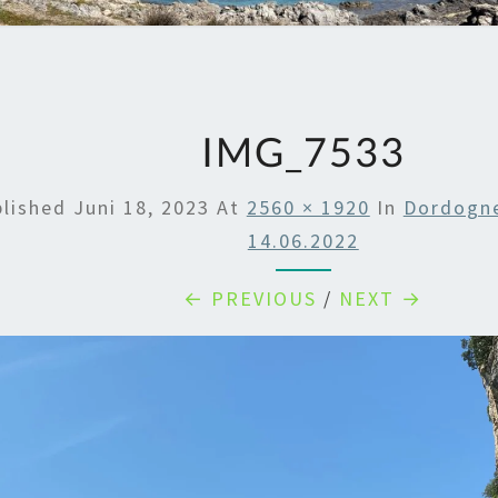
IMG_7533
blished
Juni 18, 2023
At
2560 × 1920
In
Dordogne
14.06.2022
← PREVIOUS
/
NEXT →