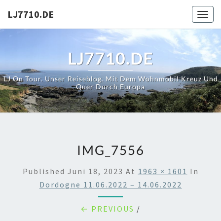
Skip
LJ7710.DE
Toggl
to
content
LJ7710.DE
LJ On Tour. Unser Reiseblog. Mit Dem Wohnmobil Kreuz Und
Quer Durch Europa
IMG_7556
Published
Juni 18, 2023
At
1963 × 1601
In
Dordogne 11.06.2022 – 14.06.2022
← PREVIOUS
/