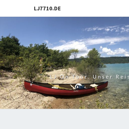
Skip
LJ7710.DE
to
content
LJ On Tour. Unser Re