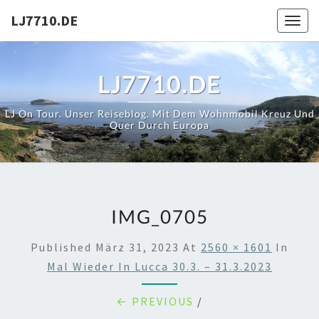
Skip
LJ7710.DE
Toggl
to
content
LJ7710.DE
LJ On Tour. Unser Reiseblog. Mit Dem Wohnmobil Kreuz Und
Quer Durch Europa
IMG_0705
Published
März 31, 2023
At
2560 × 1601
In
Mal Wieder In Lucca 30.3. – 31.3.2023
← PREVIOUS
/