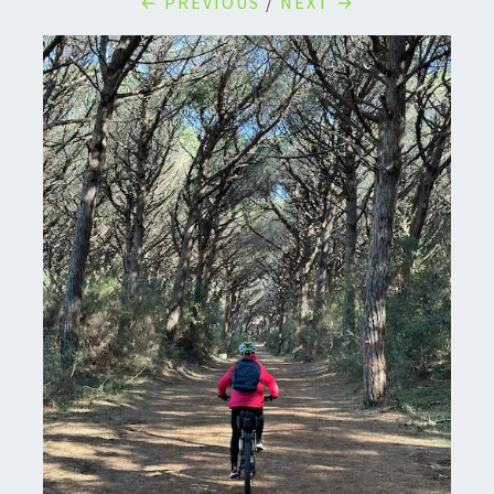
← PREVIOUS
/
NEXT →