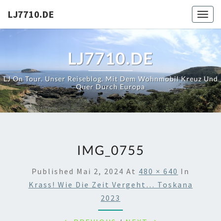
Skip
LJ7710.DE
Toggl
to
content
LJ7710.DE
LJ On Tour. Unser Reiseblog. Mit Dem Wohnmobil Kreuz Und
Quer Durch Europa
IMG_0755
Published
Mai 2, 2024
At
480 × 640
In
Krass! Wie Die Zeit Vergeht… Toskana
2023