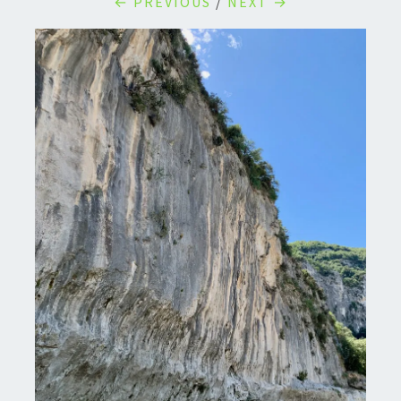
← PREVIOUS
/
NEXT →