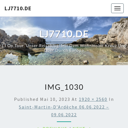
Skip
LJ7710.DE
Toggl
to
content
LJ7710.DE
LJ On Tour. Unser Reiseblog. Mit Dem Wohnmobil Kreuz Und
Quer Durch Europa
IMG_1030
Published
Mai 10, 2023
At
1920 × 2560
In
Saint-Martin-D’Ardèche 06.06.2022 –
09.06.2022