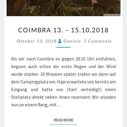
COIMBRA
COIMBRA 13. – 15.10.2018
13.
–
COMMENTS
Oktober 13, 2018
Daniela
2 Comments
15.10.2018
Als wir nach Coimbra so gegen 20.15 Uhr einfuhren,
begann auch schon der erste Regen und der Wind
wurde stärker. 10 Minuten später trafen wir dann auf
dem Campingplatz ein. Hajo erwartete uns bereits am
Eingang und hatte uns (hart verteidigt) einen
Stellplatz direkt neben ihnen reserviert. Wir standen
nun an einem Berg, mit…
READ MORE
READ MORE