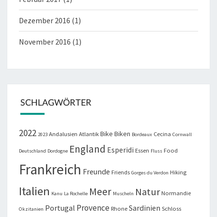
Dezember 2016
(1)
November 2016
(1)
SCHLAGWÖRTER
2022
Bike
Biken
Andalusien
Atlantik
Cecina
2023
Bordeaux
Cornwall
England
Esperidi
Essen
Food
Deutschland
Dordogne
Fluss
Frankreich
Freunde
Friends
Hiking
Gorges du Verdon
Italien
Meer
Natur
Normandie
Kanu
La Rochelle
Muscheln
Provence
Portugal
Sardinien
Rhone
Schloss
Okzitanien