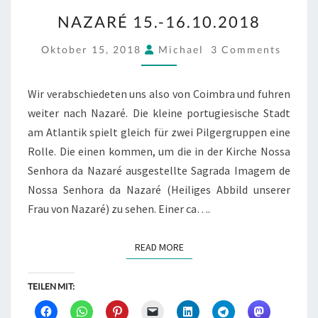
NAZARÉ
NAZARÉ 15.-16.10.2018
15.-16.10.2018
COMMENTS
Oktober 15, 2018
Michael
3 Comments
Wir verabschiedeten uns also von Coimbra und fuhren
weiter nach Nazaré. Die kleine portugiesische Stadt
am Atlantik spielt gleich für zwei Pilgergruppen eine
Rolle. Die einen kommen, um die in der Kirche Nossa
Senhora da Nazaré ausgestellte Sagrada Imagem de
Nossa Senhora da Nazaré (Heiliges Abbild unserer
Frau von Nazaré) zu sehen. Einer ca….
READ MORE
READ MORE
TEILEN MIT: