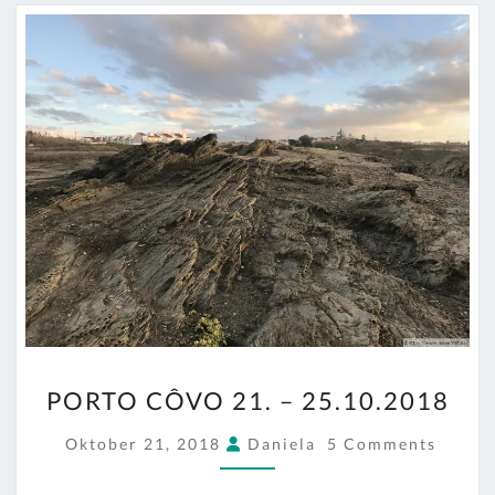
PORTO
PORTO CÔVO 21. – 25.10.2018
CÔVO
21.
COMMENTS
Oktober 21, 2018
Daniela
5 Comments
–