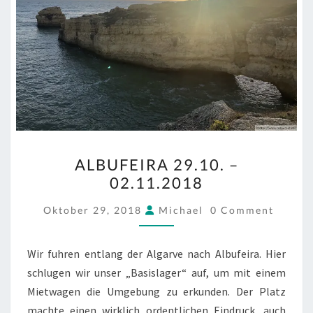
ALBUFEIRA
ALBUFEIRA 29.10. –
29.10.
02.11.2018
–
02.11.2018
COMMENTS
Oktober 29, 2018
Michael
0 Comment
Wir fuhren entlang der Algarve nach Albufeira. Hier
schlugen wir unser „Basislager“ auf, um mit einem
Mietwagen die Umgebung zu erkunden. Der Platz
machte einen wirklich ordentlichen Eindruck, auch