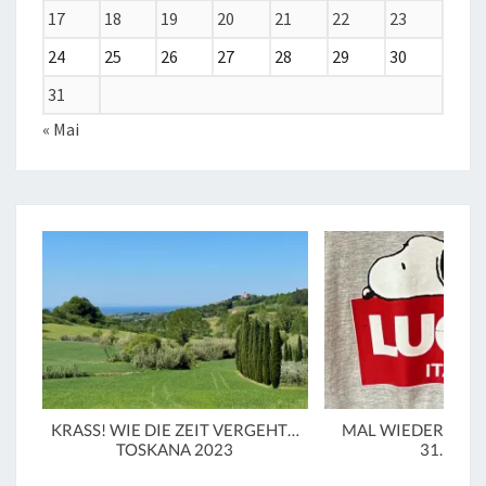
17
18
19
20
21
22
23
24
25
26
27
28
29
30
31
« Mai
KRASS! WIE DIE ZEIT VERGEHT…
MAL WIEDER IN LU
TOSKANA 2023
31.3.20