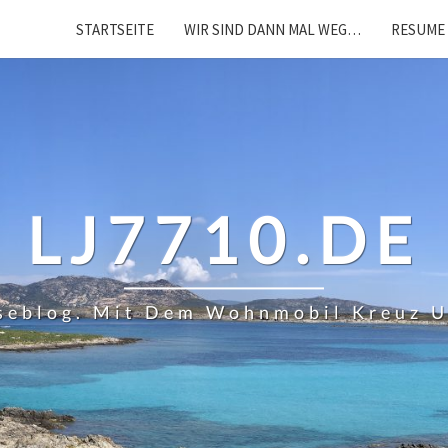
STARTSEITE
WIR SIND DANN MAL WEG…
RESUME 
LJ7710.DE
iseblog. Mit Dem Wohnmobil Kreuz 