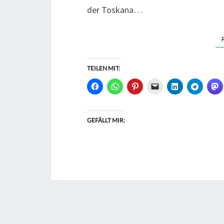
der Toskana…
TEILEN MIT:
GEFÄLLT MIR: