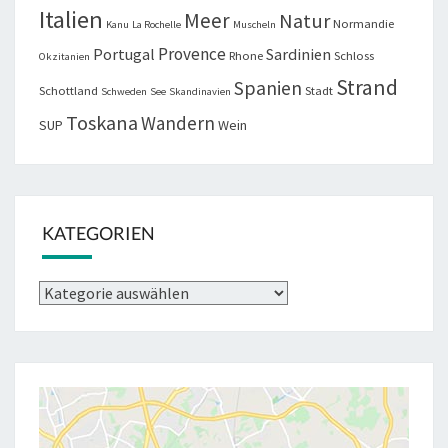
Italien
Meer
Natur
Normandie
Kanu
La Rochelle
Muscheln
Provence
Portugal
Sardinien
Rhone
Schloss
Okzitanien
Strand
Spanien
Schottland
Stadt
Schweden
See
Skandinavien
Toskana
Wandern
SUP
Wein
KATEGORIEN
Kategorien