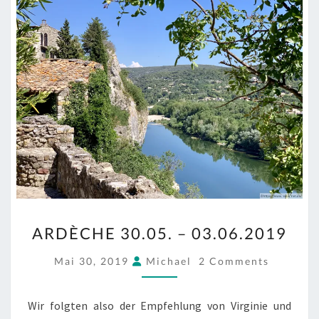
ARDÈCHE
ARDÈCHE 30.05. – 03.06.2019
30.05.
–
COMMENTS
Mai 30, 2019
Michael
2 Comments
03.06.2019
Wir folgten also der Empfehlung von Virginie und