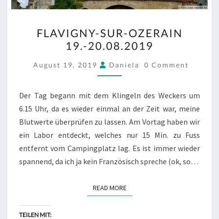
FLAVIGNY-
FLAVIGNY-SUR-OZERAIN
SUR-
19.-20.08.2019
OZERAIN
19.-20.08.2019
COMMENTS
August 19, 2019
Daniela
0 Comment
Der Tag begann mit dem Klingeln des Weckers um
6.15 Uhr, da es wieder einmal an der Zeit war, meine
Blutwerte überprüfen zu lassen. Am Vortag haben wir
ein Labor entdeckt, welches nur 15 Min. zu Fuss
entfernt vom Campingplatz lag. Es ist immer wieder
spannend, da ich ja kein Französisch spreche (ok, so…
READ MORE
READ MORE
TEILEN MIT: