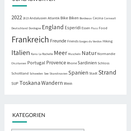
2022
Bike
Biken
Andalusien
Atlantik
Cecina
2023
Bordeaux
Cornwall
England
Esperidi
Essen
Food
Deutschland
Dordogne
Fluss
Frankreich
Freunde
Friends
Hiking
Gorges du Verdon
Italien
Meer
Natur
Normandie
Kanu
La Rochelle
Muscheln
Provence
Portugal
Sardinien
Rhone
Schloss
Okzitanien
Strand
Spanien
Schottland
Stadt
Schweden
See
Skandinavien
Toskana
Wandern
SUP
Wein
KATEGORIEN