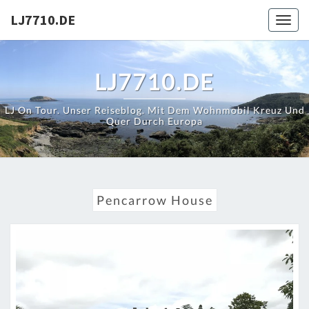
Skip
LJ7710.DE
Toggl
to
content
LJ7710.DE
LJ On Tour. Unser Reiseblog. Mit Dem Wohnmobil Kreuz Und
Quer Durch Europa
Pencarrow House