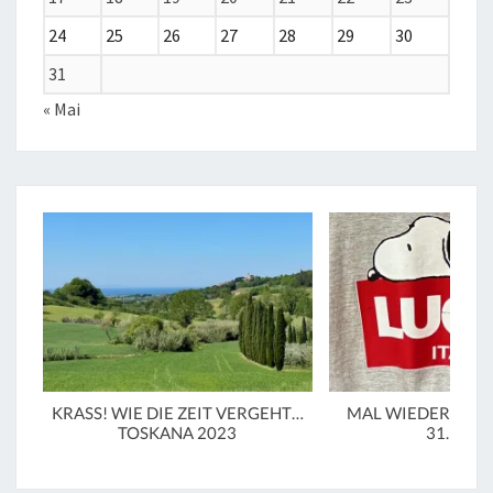
24
25
26
27
28
29
30
31
« Mai
KRASS! WIE DIE ZEIT VERGEHT…
MAL WIEDER IN LU
TOSKANA 2023
31.3.20