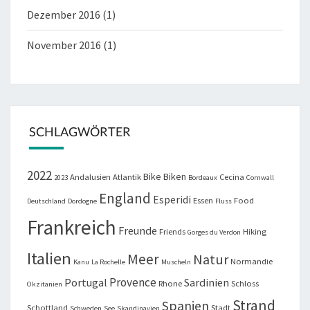
Dezember 2016
(1)
November 2016
(1)
SCHLAGWÖRTER
2022
Bike
Biken
Andalusien
Atlantik
Cecina
2023
Bordeaux
Cornwall
England
Esperidi
Essen
Food
Deutschland
Dordogne
Fluss
Frankreich
Freunde
Friends
Hiking
Gorges du Verdon
Italien
Meer
Natur
Normandie
Kanu
La Rochelle
Muscheln
Provence
Portugal
Sardinien
Rhone
Schloss
Okzitanien
Strand
Spanien
Schottland
Stadt
Schweden
See
Skandinavien