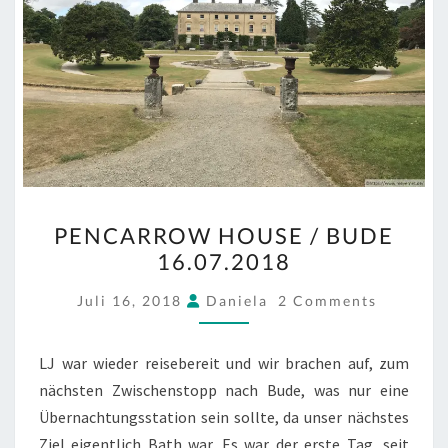
PENCARROW
PENCARROW HOUSE / BUDE
HOUSE
16.07.2018
/
BUDE
COMMENTS
Juli 16, 2018
Daniela
2 Comments
16.07.2018
LJ war wieder reisebereit und wir brachen auf, zum
nächsten Zwischenstopp nach Bude, was nur eine
Übernachtungsstation sein sollte, da unser nächstes
Ziel eigentlich Bath war. Es war der erste Tag, seit