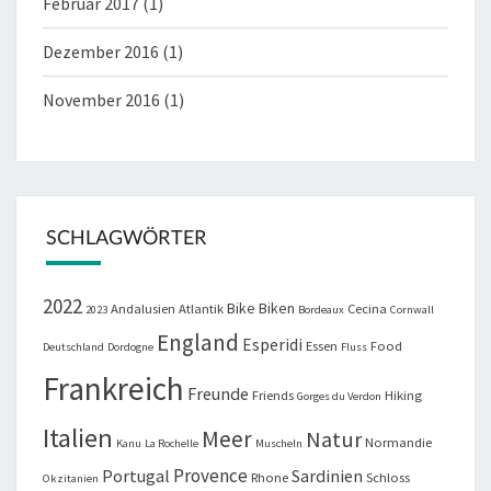
Februar 2017
(1)
Dezember 2016
(1)
November 2016
(1)
SCHLAGWÖRTER
2022
Bike
Biken
Andalusien
Atlantik
Cecina
2023
Bordeaux
Cornwall
England
Esperidi
Essen
Food
Deutschland
Dordogne
Fluss
Frankreich
Freunde
Friends
Hiking
Gorges du Verdon
Italien
Meer
Natur
Normandie
Kanu
La Rochelle
Muscheln
Provence
Portugal
Sardinien
Rhone
Schloss
Okzitanien