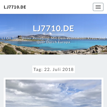
Skip
LJ7710.DE
Toggl
to
content
LJ7710.DE
LJ On Tour. Unser Reiseblog. Mit Dem Wohnmobil Kreuz Und
Quer Durch Europa
Tag:
22. Juli 2018