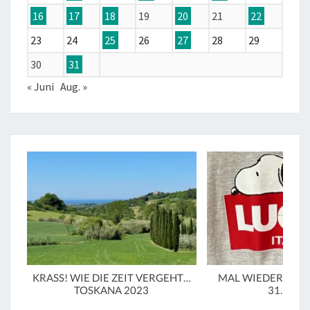
16
17
18
19
20
21
22
23
24
25
26
27
28
29
30
31
« Juni
Aug. »
KRASS! WIE DIE ZEIT VERGEHT…
MAL WIEDER IN LU
TOSKANA 2023
31.3.20