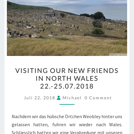
VISITING
VISITING OUR NEW FRIENDS
OUR
IN NORTH WALES
NEW
22.-25.07.2018
FRIENDS
IN
COMMENTS
Juli 22, 2018
Michael
0 Comment
NORTH
WALES
Nachdem wir das hübsche Örtchen Weobley hinter uns
22.-25.07.2018
gelassen hatten, fuhren wir wieder nach Wales.
Schliesslich hatten wir eine Verabredung mit unseren