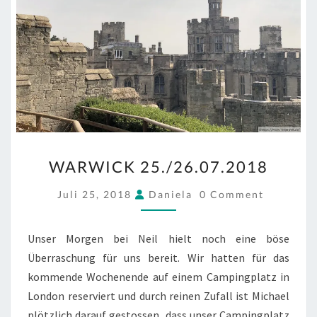
WARWICK
WARWICK 25./26.07.2018
25./26.07.2018
COMMENTS
Juli 25, 2018
Daniela
0 Comment
Unser Morgen bei Neil hielt noch eine böse
Überraschung für uns bereit. Wir hatten für das
kommende Wochenende auf einem Campingplatz in
London reserviert und durch reinen Zufall ist Michael
plötzlich darauf gestossen, dass unser Campingplatz