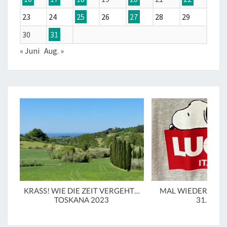
23
24
25
26
27
28
29
30
31
« Juni
Aug. »
KRASS! WIE DIE ZEIT VERGEHT…
MAL WIEDER IN LU
TOSKANA 2023
31.3.20