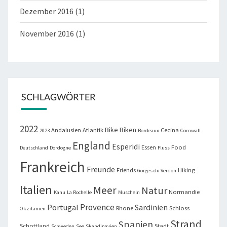
Dezember 2016
(1)
November 2016
(1)
SCHLAGWÖRTER
2022
Bike
Biken
Andalusien
Atlantik
Cecina
2023
Bordeaux
Cornwall
England
Esperidi
Essen
Food
Deutschland
Dordogne
Fluss
Frankreich
Freunde
Friends
Hiking
Gorges du Verdon
Italien
Meer
Natur
Normandie
Kanu
La Rochelle
Muscheln
Provence
Portugal
Sardinien
Rhone
Schloss
Okzitanien
Strand
Spanien
Schottland
Stadt
Schweden
See
Skandinavien