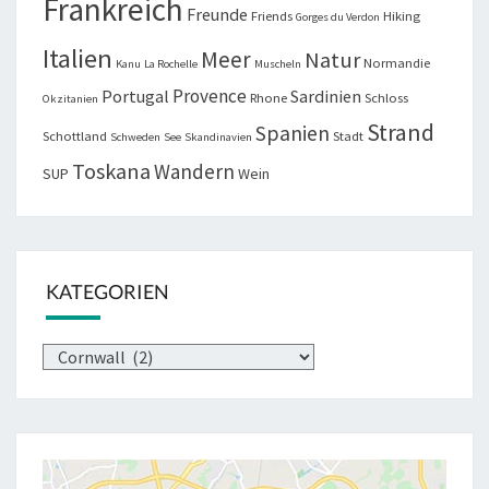
Frankreich
Freunde
Friends
Hiking
Gorges du Verdon
Italien
Meer
Natur
Normandie
Kanu
La Rochelle
Muscheln
Provence
Portugal
Sardinien
Rhone
Schloss
Okzitanien
Strand
Spanien
Schottland
Stadt
Schweden
See
Skandinavien
Toskana
Wandern
SUP
Wein
KATEGORIEN
Kategorien