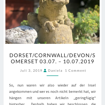
DORSET/CORNWALL/DEV
DORSET/CORNWALL/DEVON/S
03.07.
OMERSET 03.07. – 10.07.2019
–
10.07.2019
COMMENTS
Juli 3, 2019
Daniela
1 Comment
So, nun waren wir also wieder auf der Insel
angekommen und wer es noch nicht bemerkt hat, wir
hängen mit unseren Artikeln „geringfügig“
hinterher… Deshalb haben wir beschlossen, die