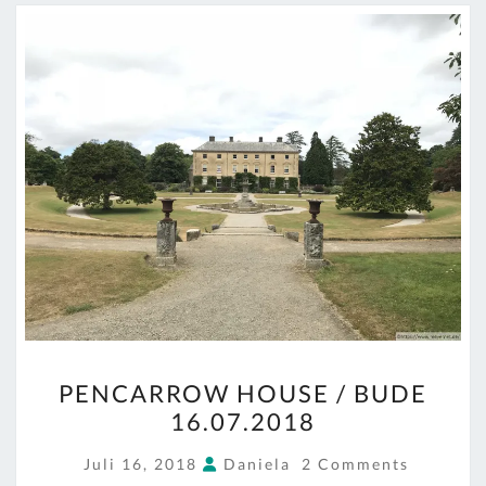
PENCARROW
PENCARROW HOUSE / BUDE
HOUSE
16.07.2018
/
BUDE
COMMENTS
Juli 16, 2018
Daniela
2 Comments