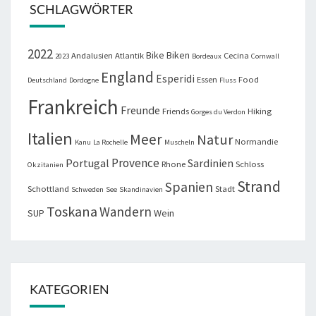
SCHLAGWÖRTER
2022
Bike
Biken
Andalusien
Atlantik
Cecina
2023
Bordeaux
Cornwall
England
Esperidi
Essen
Food
Deutschland
Dordogne
Fluss
Frankreich
Freunde
Friends
Hiking
Gorges du Verdon
Italien
Meer
Natur
Normandie
Kanu
La Rochelle
Muscheln
Provence
Portugal
Sardinien
Rhone
Schloss
Okzitanien
Strand
Spanien
Schottland
Stadt
Schweden
See
Skandinavien
Toskana
Wandern
SUP
Wein
KATEGORIEN