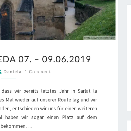
SARLAT
DA 07. – 09.06.2019
LA
CANEDA
COMMENTS
Daniela
1 Comment
07.
–
dass wir bereits letztes Jahr in Sarlat la
09.06.2019
s Mal wieder auf unserer Route lag und wir
den, entschieden wir uns für einen weiteren
Mal haben wir sogar einen Platz auf dem
tz bekommen….