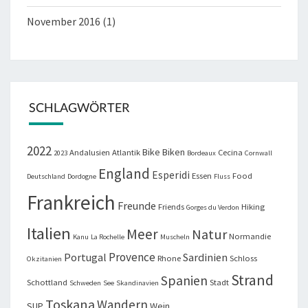
November 2016
(1)
SCHLAGWÖRTER
2022
Bike
Biken
Andalusien
Atlantik
Cecina
2023
Bordeaux
Cornwall
England
Esperidi
Essen
Food
Deutschland
Dordogne
Fluss
Frankreich
Freunde
Friends
Hiking
Gorges du Verdon
Italien
Meer
Natur
Normandie
Kanu
La Rochelle
Muscheln
Provence
Portugal
Sardinien
Rhone
Schloss
Okzitanien
Strand
Spanien
Schottland
Stadt
Schweden
See
Skandinavien
Toskana
Wandern
SUP
Wein