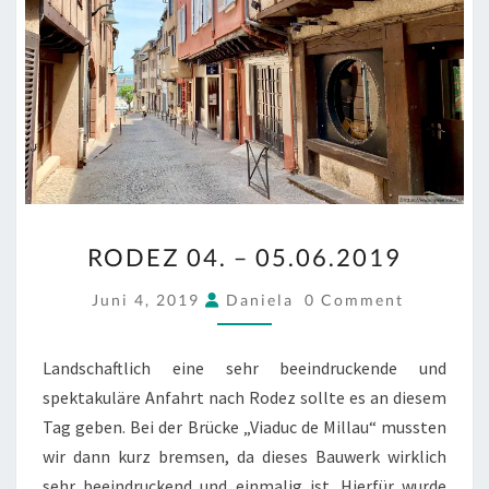
RODEZ
RODEZ 04. – 05.06.2019
04.
–
COMMENTS
Juni 4, 2019
Daniela
0 Comment
05.06.2019
Landschaftlich eine sehr beeindruckende und
spektakuläre Anfahrt nach Rodez sollte es an diesem
Tag geben. Bei der Brücke „Viaduc de Millau“ mussten
wir dann kurz bremsen, da dieses Bauwerk wirklich
sehr beeindruckend und einmalig ist. Hierfür wurde