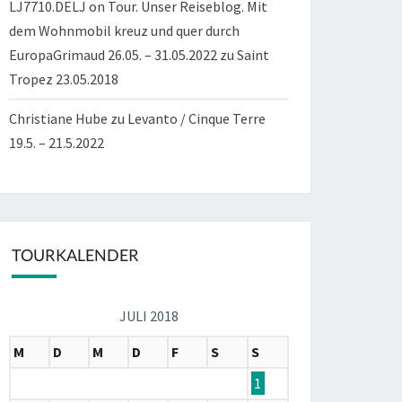
LJ7710.DELJ on Tour. Unser Reiseblog. Mit
dem Wohnmobil kreuz und quer durch
EuropaGrimaud 26.05. – 31.05.2022
zu
Saint
Tropez 23.05.2018
Christiane Hube
zu
Levanto / Cinque Terre
19.5. – 21.5.2022
TOURKALENDER
JULI 2018
M
D
M
D
F
S
S
1