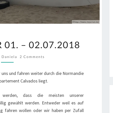
LION
01. – 02.07.2018
SUR
MER
COMMENTS
Daniela
2 Comments
01.
–
r uns und fahren weiter durch die Normandie
02.07.2018
épartement Calvados liegt.
 werden, dass die meisten unserer
ällig gewählt werden. Entweder weil es auf
ig fahren wollen oder wir haben per Zufall