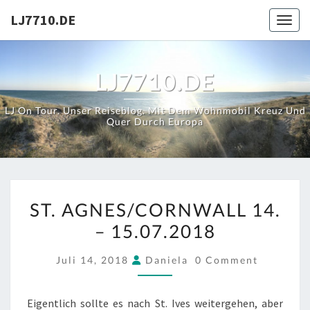
Skip
LJ7710.DE
Toggl
to
content
LJ7710.DE
LJ On Tour. Unser Reiseblog. Mit Dem Wohnmobil Kreuz Und
Quer Durch Europa
ST.
ST. AGNES/CORNWALL 14.
AGNES/CORNWALL
– 15.07.2018
14.
–
COMMENTS
Juli 14, 2018
Daniela
0 Comment
15.07.2018
Eigentlich sollte es nach St. Ives weitergehen, aber