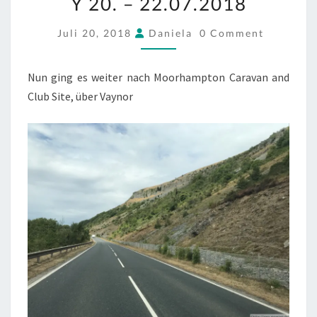
Y 20. – 22.07.2018
–
22.07.2018
COMMENTS
Juli 20, 2018
Daniela
0 Comment
Nun ging es weiter nach Moorhampton Caravan and
Club Site, über Vaynor