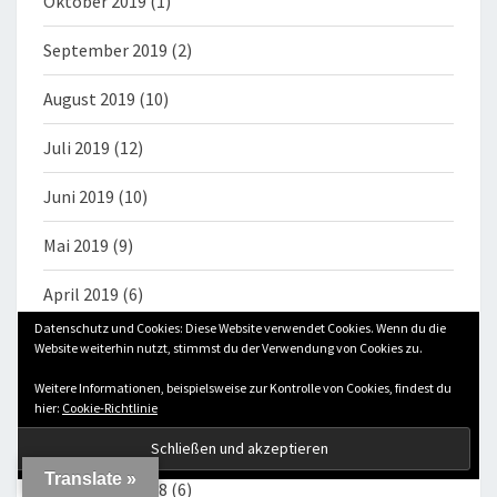
Oktober 2019
(1)
September 2019
(2)
August 2019
(10)
Juli 2019
(12)
Juni 2019
(10)
Mai 2019
(9)
April 2019
(6)
Datenschutz und Cookies: Diese Website verwendet Cookies. Wenn du die
März 2019
(5)
Website weiterhin nutzt, stimmst du der Verwendung von Cookies zu.
Weitere Informationen, beispielsweise zur Kontrolle von Cookies, findest du
November 2018
(9)
hier:
Cookie-Richtlinie
Oktober 2018
(11)
Translate »
September 2018
(6)